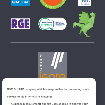
GROUPE ISORE
NOM DU SITE company
, which is responsible for processing, uses
ZI du Millenium
cookies on its Internet site allowing:
53940 SAINT-BERTHEVIN
-
Audience measurement
: our site uses cookies to analyse your