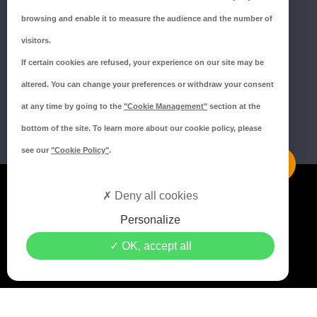
Tél.:
02 43 66 96 51
browsing and enable it to measure the audience and the number of
SUIVEZ-NOUS !
visitors.
If certain cookies are refused, your experience on our site may be
altered. You can change your preferences or withdraw your consent
at any time by going to the
"Cookie Management"
section at the
bottom of the site. To learn more about our cookie policy, please
see our
"Cookie Policy"
.
Mentions légales
Deny all cookies
Politique de confidentialité
Personalize
Politique de cookies
OK, accept all
Crédits MEDIAPILOTE
© 2021 Copyright Groupe ISORE